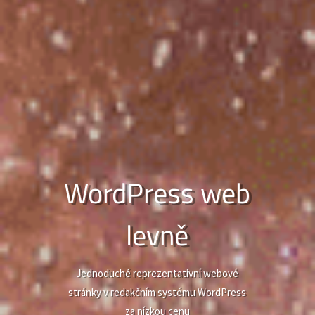
WordPress web
levně
Jednoduché reprezentativní webové
stránky v redakčním systému WordPress
za nízkou cenu